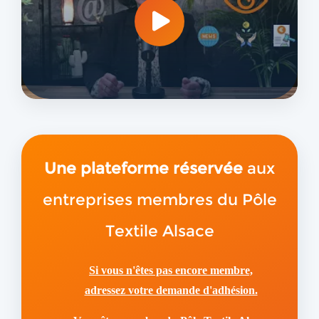
Une plateforme réservée
aux
entreprises membres du Pôle
Textile Alsace
Si vous n'êtes pas encore membre,
adressez votre demande d'adhésion.