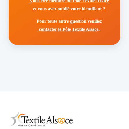
Vous être membre du Pôle Textile Alsace
et vous avez oublié votre identifiant ?
Pour toute autre question veuillez
contacter le Pôle Textile Alsace.